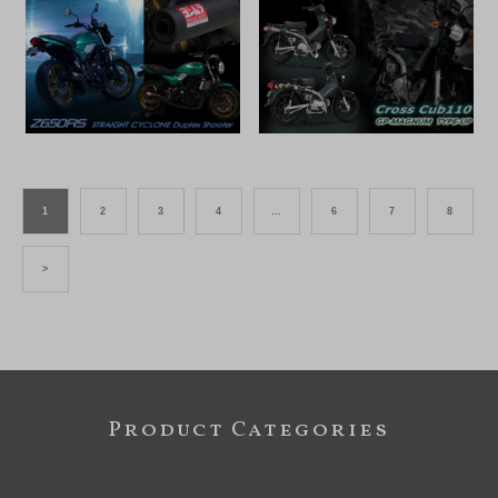
1
2
3
4
…
6
7
8
>
Product Categories