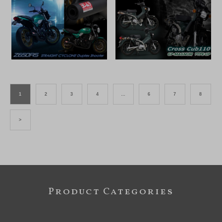
1
2
3
4
…
6
7
8
>
Product Categories