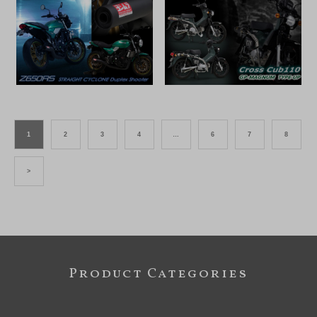
1
2
3
4
…
6
7
8
>
Product Categories