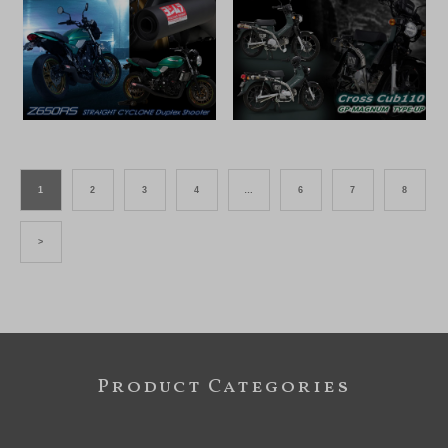
1
2
3
4
…
6
7
8
>
Product Categories