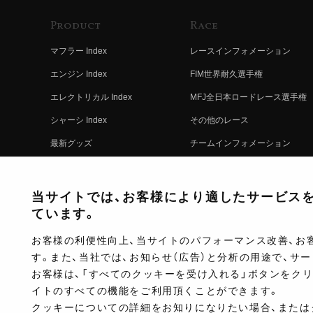
Product
Race
マフラー Index
レースインフォメーション
エンジン Index
FIM世界耐久選手権
エレクトリカル Index
MFJ全日本ロードレース選手権
シャーシ Index
その他のレース
最新グッズ
チームインフォメーション
キットパーツ
レースの歴史
コンプリート
レースムービー
当サイトでは、お客様により適したサービスを提
ています。
お客様の利便性向上、当サイトのパフォーマンス改善、お
す。また、当社では、お知らせ（広告）と分析の用途で、サ
お客様は、「すべてのクッキーを受け入れる」ボタンをク
イトのすべての機能をご利用頂くことができます。
クッキーについての詳細をお知りになりたい場合、または