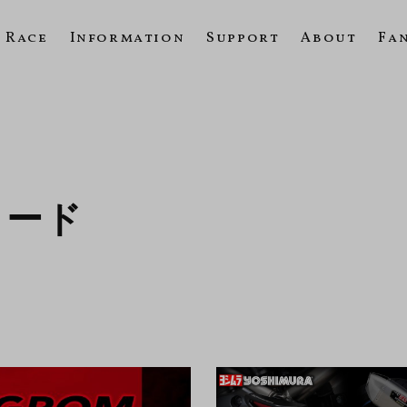
Race
Information
Support
About
Fa
ロード