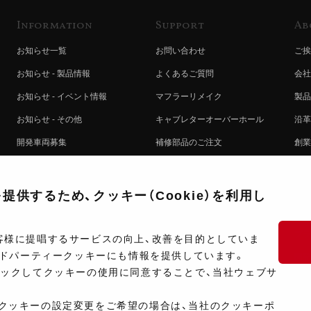
Information
Support
Ab
お知らせ一覧
お問い合わせ
ご挨
お知らせ - 製品情報
よくあるご質問
会社
お知らせ - イベント情報
マフラーリメイク
製品
お知らせ - その他
キャブレターオーバーホール
沿革
開発車両募集
補修部品のご注文
創業
コラボレート自動販売機のご案内
オンライン保証登録
ヨシ
注文方法
製品に関する重要なお知らせ
提携
供するため、クッキー（Cookie）を利用し
排出ガス試験結果証明書について
採用
ポイントについて
プラ
客様に提唱するサービスの向上、改善を目的としていま
ードパーティークッキーにも情報を提供しています。
ショップ情報
開発
リックしてクッキーの使用に同意することで、当社ウェブサ
製品マニュアル検索
クッキーの設定変更をご希望の場合は、当社のクッキーポ