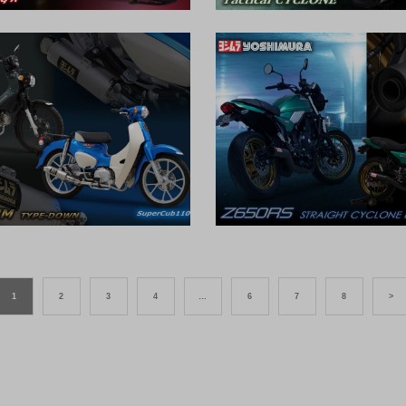
1
2
3
4
…
6
7
8
>