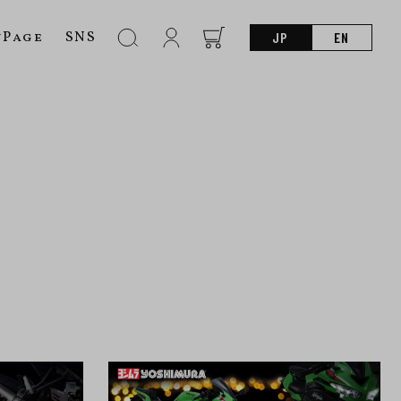
nPage
SNS
JP
EN