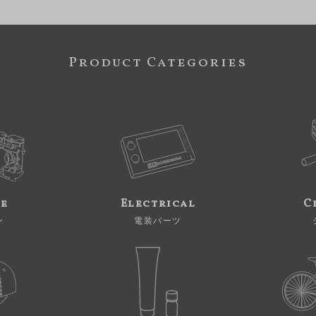
Product Categories
ne
Electrical
C
ン
電装パーツ