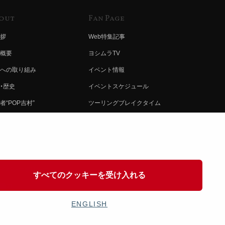
out
Fan Page
拶
Web特集記事
概要
ヨシムラTV
への取り組み
イベント情報
・歴史
イベントスケジュール
者“POP吉村”
ツーリングブレイクタイム
ムラ グループ
壁紙
会社募集
製品ポスター
情報
イバシーポリシー
すべてのクッキーを受け入れる
協力
ENGLISH