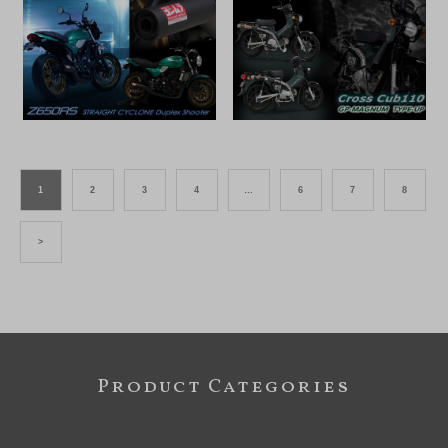
1
2
3
4
…
6
7
8
>
Product Categories