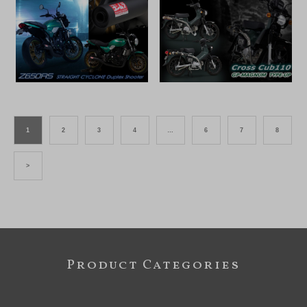
1
2
3
4
…
6
7
8
>
Product Categories