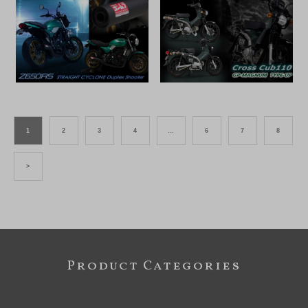
1
2
3
4
…
6
7
8
>
Product Categories