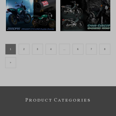
1
2
3
4
…
6
7
8
>
Product Categories