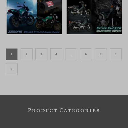
1
2
3
4
…
6
7
8
>
Product Categories