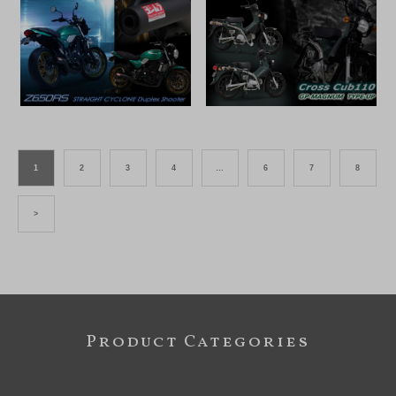
1
2
3
4
…
6
7
8
>
Product Categories