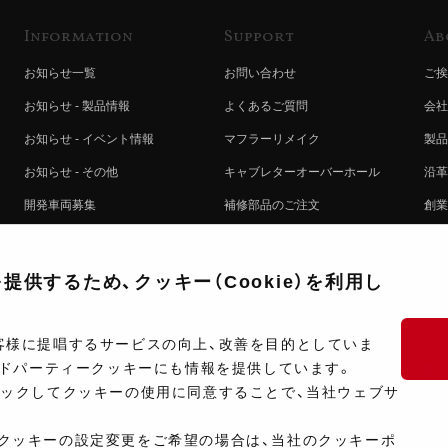
Information
Support
Ab
お知らせ一覧
お問い合わせ
ご挨
お知らせ - 製品情報
よくあるご質問
会社
お知らせ - イベント情報
マフラーリメイク
製品
お知らせ - その他
キャブレターオーバーホール
沿革
開発車両募集
補修部品のご注文
創業
コラボレート自動販売機のご案内
オンライン保証登録
ヨシ
注文方法
製品に関する重要なお知らせ
提携
供するため、クッキー（Cookie）を利用し
排出ガス試験結果証明書について
採用
ポイントについて
プラ
客様に提唱するサービスの向上、改善を目的としていま
ードパーティークッキーにも情報を提供しています。
ショップ情報
開発
リックしてクッキーの使用に同意することで、当社ウェブサ
製品マニュアル検索
クッキーの設定変更をご希望の場合は、当社のクッキーポ