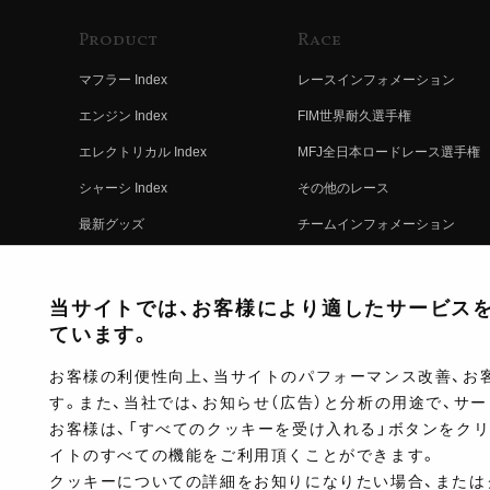
Product
Race
マフラー Index
レースインフォメーション
エンジン Index
FIM世界耐久選手権
エレクトリカル Index
MFJ全日本ロードレース選手権
シャーシ Index
その他のレース
最新グッズ
チームインフォメーション
キットパーツ
レースの歴史
コンプリート
レースムービー
当サイトでは、お客様により適したサービスを提
ています。
お客様の利便性向上、当サイトのパフォーマンス改善、お
す。また、当社では、お知らせ（広告）と分析の用途で、サ
お客様は、「すべてのクッキーを受け入れる」ボタンをク
イトのすべての機能をご利用頂くことができます。
クッキーについての詳細をお知りになりたい場合、または