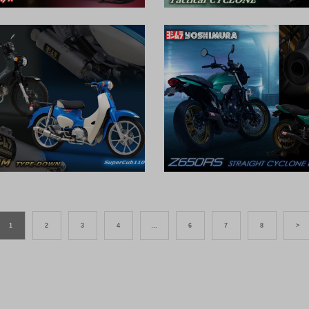
1
2
3
4
…
6
7
8
>