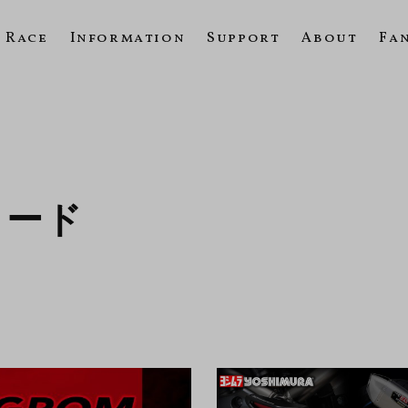
Race
Information
Support
About
Fa
ロード