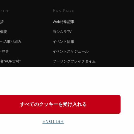
out
Fan Page
拶
Web特集記事
概要
ヨシムラTV
への取り組み
イベント情報
・歴史
イベントスケジュール
者“POP吉村”
ツーリングブレイクタイム
ムラ グループ
壁紙
会社募集
製品ポスター
情報
イバシーポリシー
すべてのクッキーを受け入れる
協力
ENGLISH