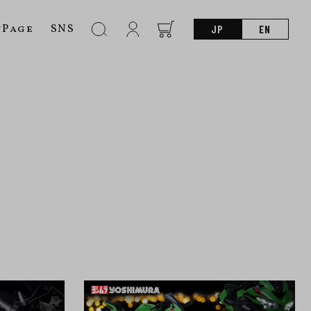
nPage
SNS
JP
EN