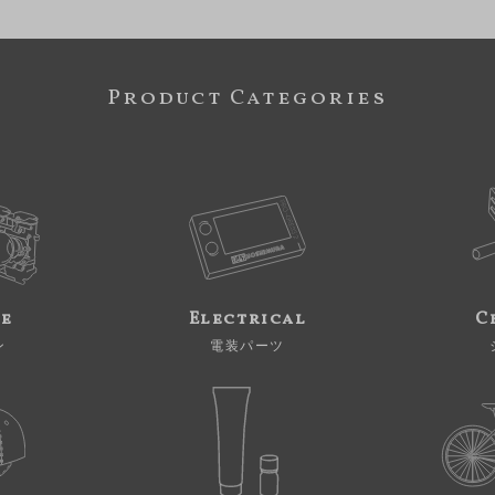
Product Categories
ne
Electrical
C
ン
電装パーツ