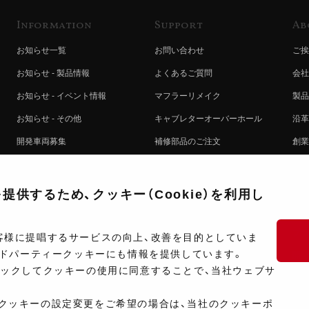
Information
Support
Ab
お知らせ一覧
お問い合わせ
ご挨
お知らせ - 製品情報
よくあるご質問
会社
お知らせ - イベント情報
マフラーリメイク
製品
お知らせ - その他
キャブレターオーバーホール
沿革
開発車両募集
補修部品のご注文
創業
コラボレート自動販売機のご案内
オンライン保証登録
ヨシ
注文方法
製品に関する重要なお知らせ
提携
供するため、クッキー（Cookie）を利用し
排出ガス試験結果証明書について
採用
ポイントについて
プラ
客様に提唱するサービスの向上、改善を目的としていま
ードパーティークッキーにも情報を提供しています。
ショップ情報
開発
リックしてクッキーの使用に同意することで、当社ウェブサ
製品マニュアル検索
クッキーの設定変更をご希望の場合は、当社のクッキーポ