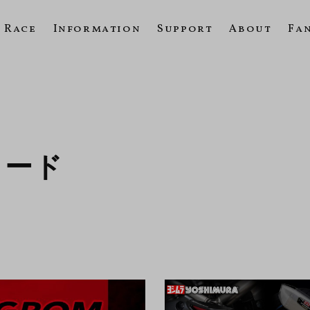
Race
Information
Support
About
Fa
ロード