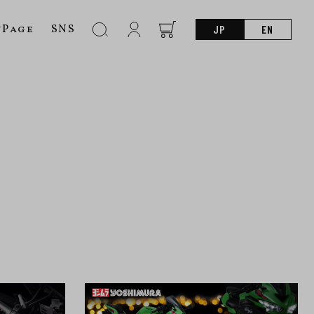
nPage
SNS
JP
EN