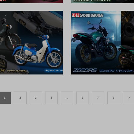
1
2
3
4
…
6
7
8
>