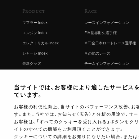
Product
Race
マフラー Index
レースインフォメーション
エンジン Index
FIM世界耐久選手権
エレクトリカル Index
MFJ全日本ロードレース選手権
シャーシ Index
その他のレース
最新グッズ
チームインフォメーション
キットパーツ
レースの歴史
コンプリート
レースムービー
当サイトでは、お客様により適したサービスを提
ています。
お客様の利便性向上、当サイトのパフォーマンス改善、お
す。また、当社では、お知らせ（広告）と分析の用途で、サ
お客様は、「すべてのクッキーを受け入れる」ボタンをク
イトのすべての機能をご利用頂くことができます。
クッキーについての詳細をお知りになりたい場合、または