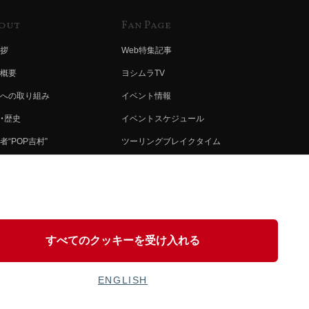
out
Fan Page
拶
Web特集記事
概要
ヨシムラTV
への取り組み
イベント情報
・歴史
イベントスケジュール
者“POP吉村”
ツーリングブレイクタイム
ムラ グループ
壁紙
会社募集
製品ポスター
情報
イバシーポリシー
すべてのクッキーを受け入れる
協力
ENGLISH