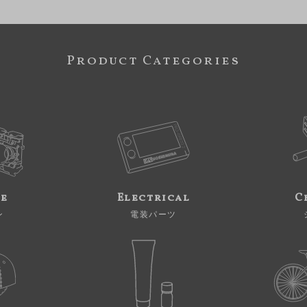
Product Categories
ne
Electrical
C
ン
電装パーツ